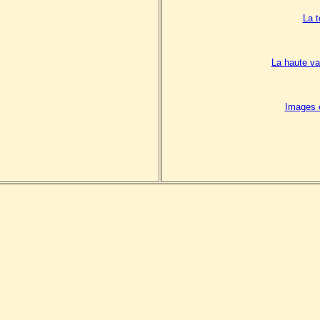
La t
La haute va
Images 