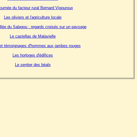
ournée du facteur rural Bernard Vigouroux
Les oliviers et l'agriculture locale
llée du Salagou : regards croisés sur un paysage
Le castellas de Malavielle
et témoignages d'hommes aux jambes rouges
Les horloges d'édifices
Le sentier des béals